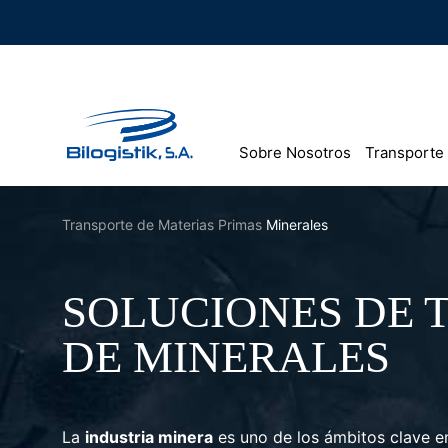
Ir
al
contenido
Sobre Nosotros
Transporte
Transporte de Materias Primas
Minerales
SOLUCIONES DE 
DE MINERALES
La
industria minera
es uno de los ámbitos clave en