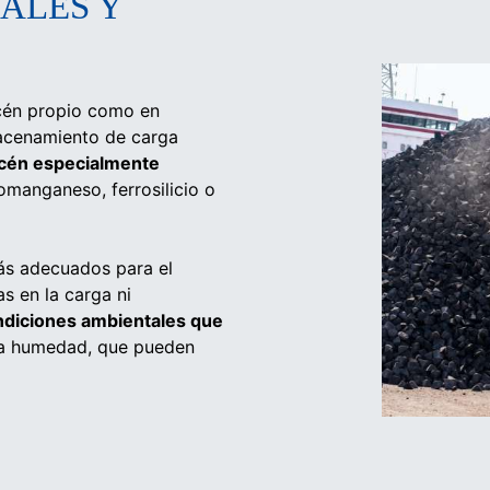
ALES Y
acén propio como en
macenamiento de carga
cén especialmente
romanganeso, ferrosilicio o
ás adecuados para el
s en la carga ni
ndiciones ambientales que
 la humedad, que pueden