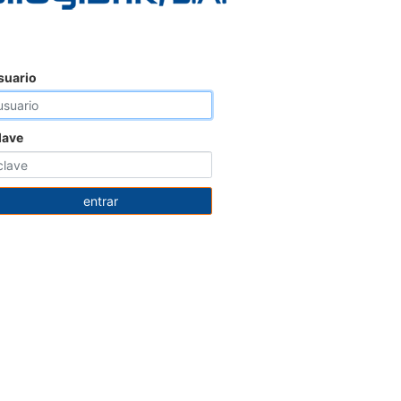
suario
lave
entrar